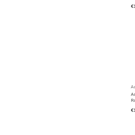
€
A
A
R
€