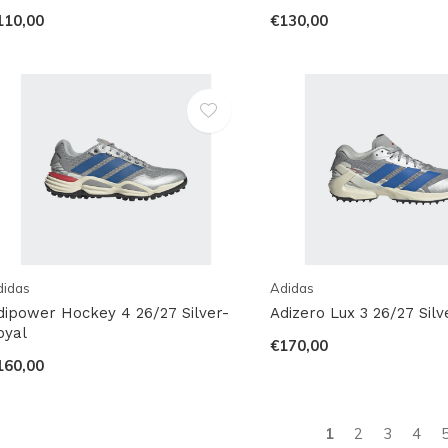
110,00
€130,00
didas
Adidas
dipower Hockey 4 26/27 Silver-
Adizero Lux 3 26/27 Silv
oyal
€170,00
160,00
1
2
3
4