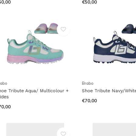
50,00
€50,00
rabo
Brabo
hoe Tribute Aqua/ Multicolour +
Shoe Tribute Navy/White
lides
€70,00
70,00