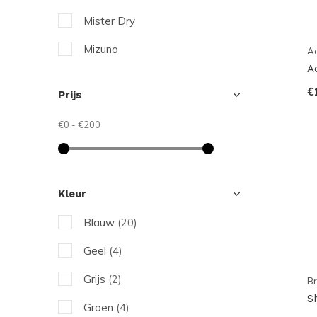
Mister Dry
Mizuno
A
A
Reece
€
Prijs
The Indian Maharadja
€0
-
€200
Kleur
Blauw
(20)
Geel
(4)
Grijs
(2)
B
S
Groen
(4)