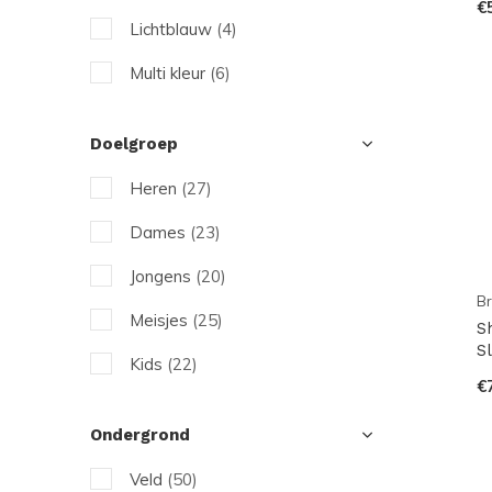
€
Lichtblauw
(4)
Multi kleur
(6)
Oranje
(8)
Doelgroep
Rood
(4)
Heren
(27)
Roze
(11)
Dames
(23)
Wit
(40)
Jongens
(20)
Zilver
(5)
B
Meisjes
(25)
S
Zwart
(14)
S
Kids
(22)
Goud
(3)
€
Mint
(1)
Ondergrond
Veld
(50)