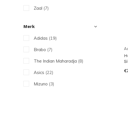
Zaal
(7)
Merk
Adidas
(19)
A
Brabo
(7)
H
The Indian Maharadja
(8)
Si
€
Asics
(22)
Mizuno
(3)