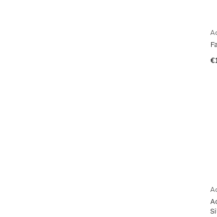
A
F
€
A
A
S