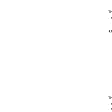
Th
J
H
€
Th
J
J