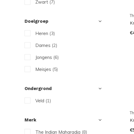
Zwart
(7)
Th
Doelgroep
K
€
Heren
(3)
Dames
(2)
Jongens
(6)
Meisjes
(5)
Ondergrond
Veld
(1)
Th
Merk
K
€
The Indian Maharadja
(8)