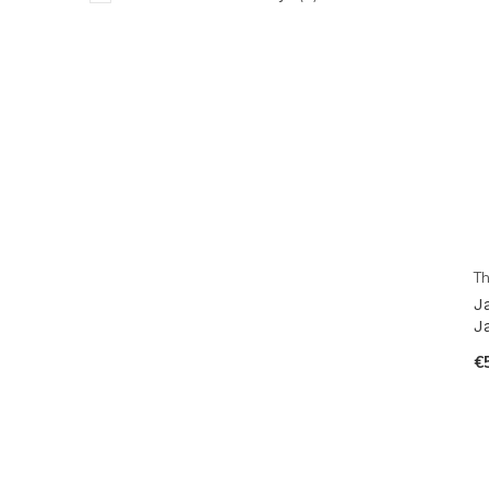
Th
J
J
€