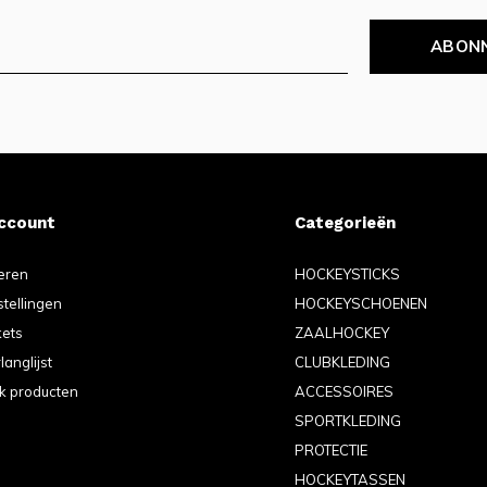
ABON
account
Categorieën
eren
HOCKEYSTICKS
stellingen
HOCKEYSCHOENEN
kets
ZAALHOCKEY
langlijst
CLUBKLEDING
jk producten
ACCESSOIRES
SPORTKLEDING
PROTECTIE
HOCKEYTASSEN