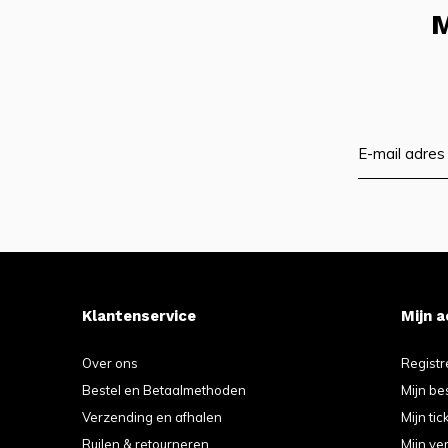
M
Klantenservice
Mijn 
Over ons
Registr
Bestel en Betaalmethoden
Mijn be
Verzending en afhalen
Mijn tic
Ruilen & retourneren
Mijn ver