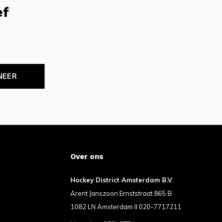
ef
NEER
Over ons
Hockey District Amsterdam B.V.
Arent Janszoon Ernststraat 865 B
1082 LN Amsterdam II 020-7717211