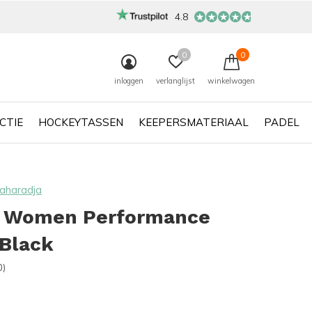
4.8
0
0
inloggen
verlanglijst
winkelwagen
CTIE
HOCKEYTASSEN
KEEPERSMATERIAAL
PADEL
aharadja
r Women Performance
 Black
0)