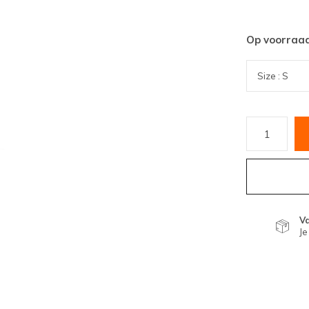
Op voorraa
V
Je