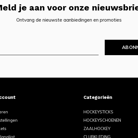
eld je aan voor onze nieuwsbri
Ontvang de nieuwste aanbiedingen en promoties
ABON
account
Categorieën
eren
HOCKEYSTICKS
stellingen
HOCKEYSCHOENEN
kets
ZAALHOCKEY
langlijst
CLUBKLEDING