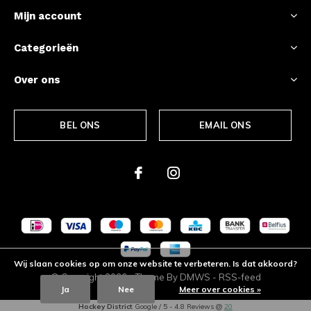
Mijn account
Categorieën
Over ons
BEL ONS
EMAIL ONS
Wij slaan cookies op om onze website te verbeteren. Is dat akkoord?
© Copyright
2026
- Theme By
DMWS
-
RSS-feed
Ja
Nee
Meer over cookies »
Hockey District
Google
/
5
-
4.8
Reviews @
20