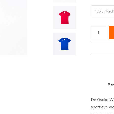
Bes
De Osaka WO
sportieve vro