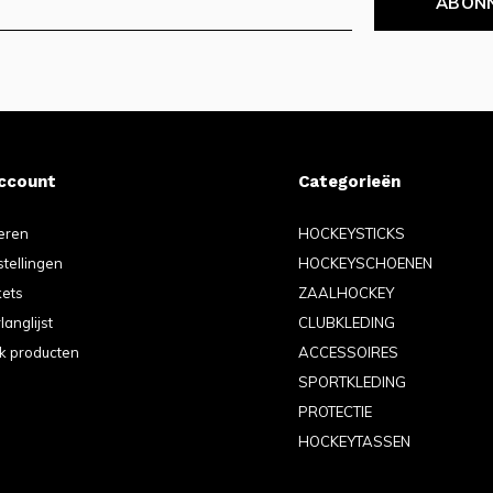
ABON
account
Categorieën
eren
HOCKEYSTICKS
stellingen
HOCKEYSCHOENEN
kets
ZAALHOCKEY
langlijst
CLUBKLEDING
jk producten
ACCESSOIRES
SPORTKLEDING
PROTECTIE
HOCKEYTASSEN