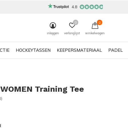
4.8
0
0
inloggen
verlanglijst
winkelwagen
CTIE
HOCKEYTASSEN
KEEPERSMATERIAAL
PADEL
 WOMEN Training Tee
0)
d