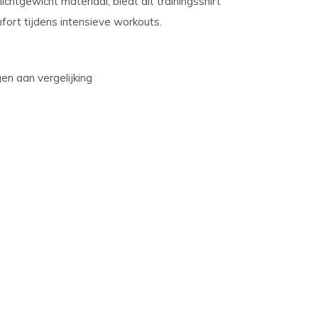
chtgewicht materiaal, biedt dit trainingsshirt
fort tijdens intensieve workouts.
n aan vergelijking