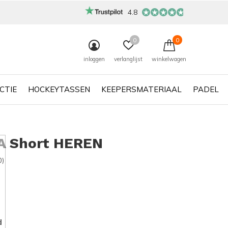
4.8
0
0
inloggen
verlanglijst
winkelwagen
CTIE
HOCKEYTASSEN
KEEPERSMATERIAAL
PADEL
A Short HEREN
0)
d