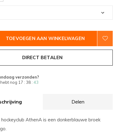
TOEVOEGEN AAN WINKELWAGEN
DIRECT BETALEN
andaag verzonden?
 hebt nog
17 : 38 :
42
chrijving
Delen
 hockeyclub AthenA is een donkerblauwe broek
go.