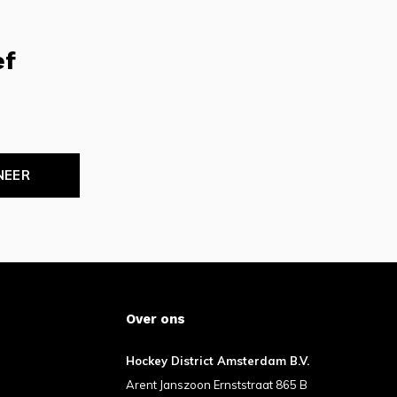
ef
NEER
Over ons
Hockey District Amsterdam B.V.
Arent Janszoon Ernststraat 865 B