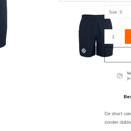
V
Je
Bes
De short van
zonder clublo