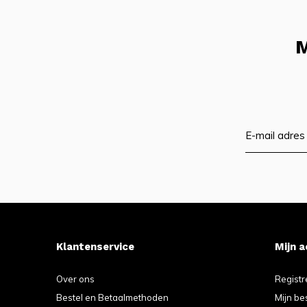
M
Klantenservice
Mijn 
Over ons
Registr
Bestel en Betaalmethoden
Mijn be