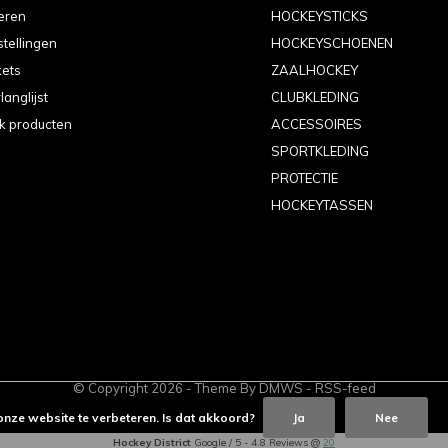
eren
HOCKEYSTICKS
stellingen
HOCKEYSCHOENEN
kets
ZAALHOCKEY
langlijst
CLUBKLEDING
jk producten
ACCESSOIRES
SPORTKLEDING
PROTECTIE
HOCKEYTASSEN
© Copyright
2026
- Theme By
DMWS
-
RSS-feed
onze website te verbeteren. Is dat akkoord?
Ja
Nee
Hockey District
Google
/
5
-
4.8
Reviews @
20