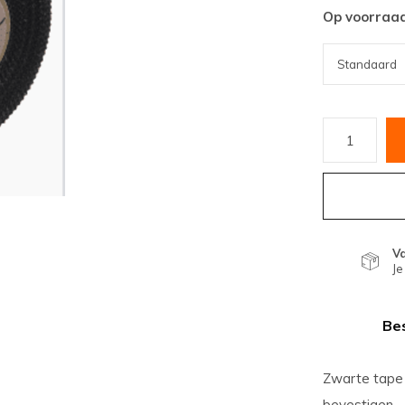
Op voorraa
V
Je
Bes
Zwarte tape g
bevestigen.