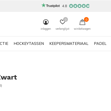
4.8
0
0
inloggen
verlanglijst
winkelwagen
CTIE
HOCKEYTASSEN
KEEPERSMATERIAAL
PADEL
Zwart
0)