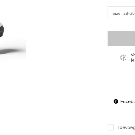
V
Je
Faceb
Toevoege