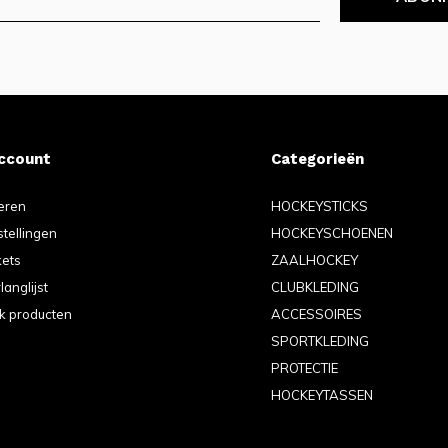
account
Categorieën
eren
HOCKEYSTICKS
stellingen
HOCKEYSCHOENEN
kets
ZAALHOCKEY
langlijst
CLUBKLEDING
jk producten
ACCESSOIRES
SPORTKLEDING
PROTECTIE
HOCKEYTASSEN