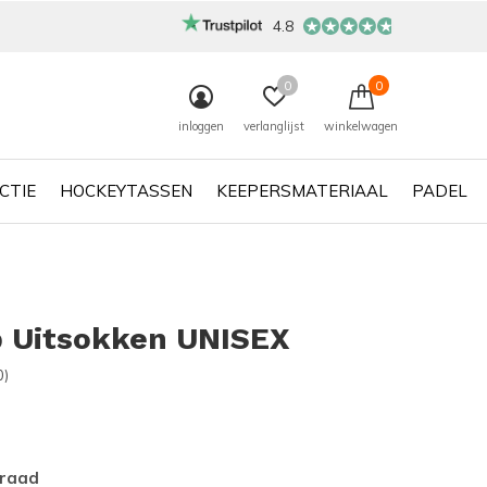
4.8
0
0
inloggen
verlanglijst
winkelwagen
CTIE
HOCKEYTASSEN
KEEPERSMATERIAAL
PADEL
 Uitsokken UNISEX
0)
rraad