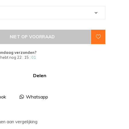
NIET OP VOORRAAD
andaag verzonden?
 hebt nog
22 : 15 :
00
Delen
ook
Whatsapp
n aan vergelijking