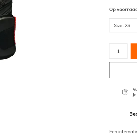
Op voorraa
V
Je
Bes
Een internat