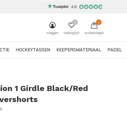
4.8
0
0
inloggen
verlanglijst
winkelwagen
CTIE
HOCKEYTASSEN
KEEPERSMATERIAAL
PADEL
ion 1 Girdle Black/Red
vershorts
0)