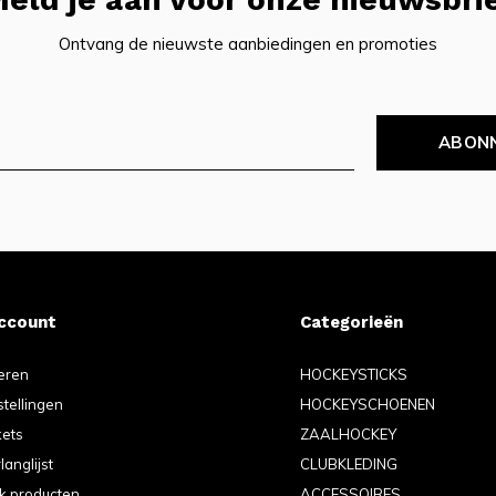
Ontvang de nieuwste aanbiedingen en promoties
ABON
account
Categorieën
eren
HOCKEYSTICKS
stellingen
HOCKEYSCHOENEN
kets
ZAALHOCKEY
langlijst
CLUBKLEDING
jk producten
ACCESSOIRES