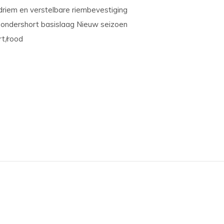
riem en verstelbare riembevestiging
 ondershort basislaag Nieuw seizoen
rt/rood