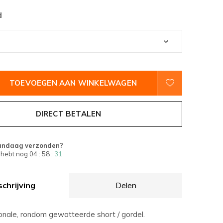
d
TOEVOEGEN AAN WINKELWAGEN
DIRECT BETALEN
andaag verzonden?
 hebt nog
04 : 58 :
31
chrijving
Delen
ionale, rondom gewatteerde short / gordel.