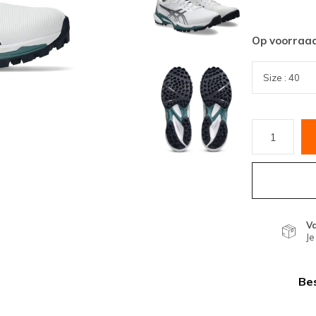
Op voorraa
V
Je
Bes