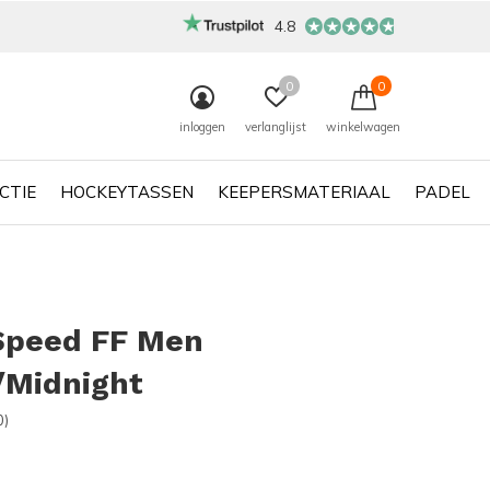
4.8
0
0
inloggen
verlanglijst
winkelwagen
CTIE
HOCKEYTASSEN
KEEPERSMATERIAAL
PADEL
 Speed FF Men
/Midnight
0)