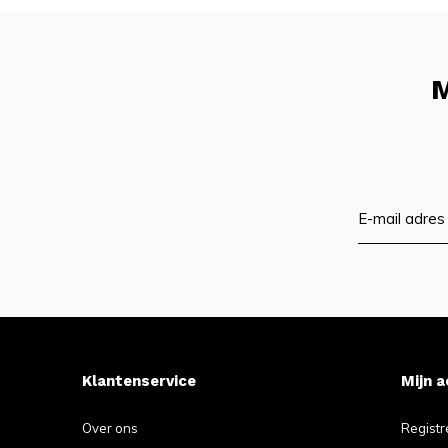
M
Klantenservice
Mijn 
Over ons
Registr