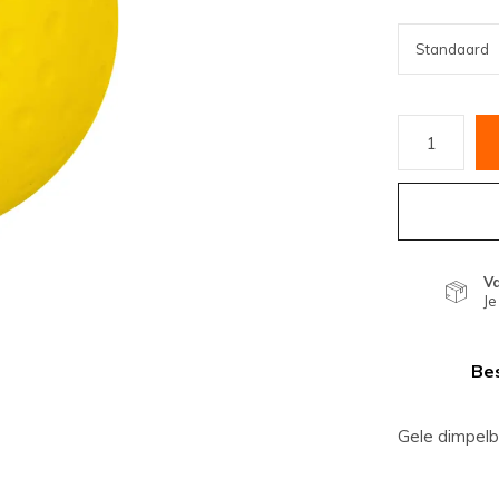
V
Je
Bes
Gele dimpelb