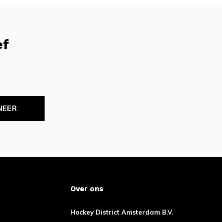
ef
NEER
Over ons
Hockey District Amsterdam B.V.