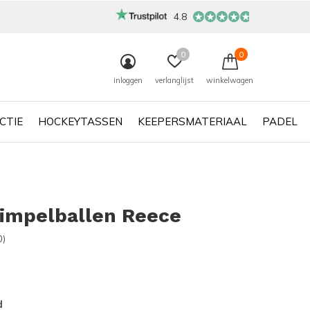
4.8
0
0
inloggen
verlanglijst
winkelwagen
CTIE
HOCKEYTASSEN
KEEPERSMATERIAAL
PADEL
dimpelballen Reece
0)
d