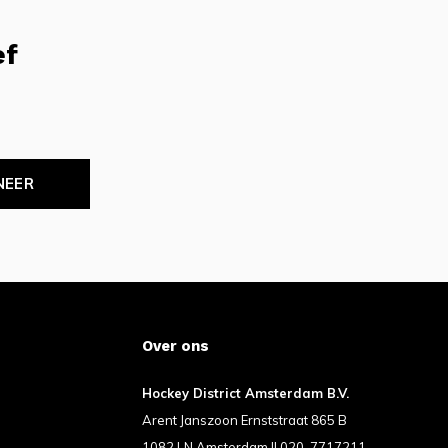
ef
NEER
Over ons
Hockey District Amsterdam B.V.
Arent Janszoon Ernststraat 865 B
1082 LN Amsterdam II 020-7717211