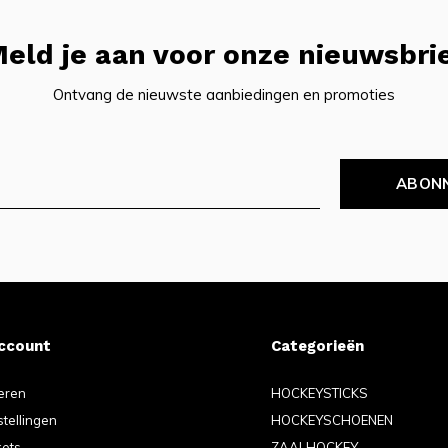
eld je aan voor onze nieuwsbri
Ontvang de nieuwste aanbiedingen en promoties
ABON
account
Categorieën
eren
HOCKEYSTICKS
stellingen
HOCKEYSCHOENEN
kets
ZAALHOCKEY