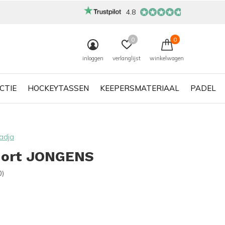
4.8
0
0
inloggen
verlanglijst
winkelwagen
CTIE
HOCKEYTASSEN
KEEPERSMATERIAAL
PADEL
adja
hort JONGENS
0)