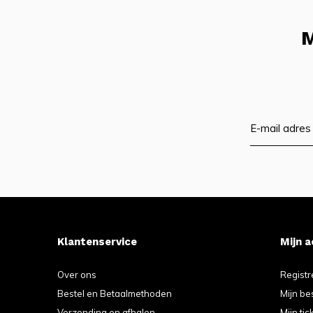
M
Klantenservice
Mijn 
Over ons
Registr
Bestel en Betaalmethoden
Mijn be
Verzending en afhalen
Mijn tic