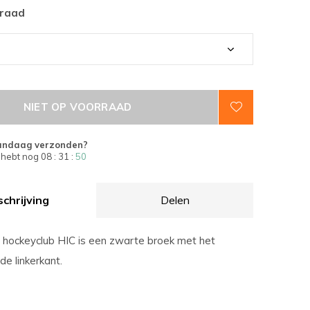
rraad
NIET OP VOORRAAD
andaag verzonden?
 hebt nog
08 : 31 :
49
chrijving
Delen
 hockeyclub HIC is een zwarte broek met het
de linkerkant.