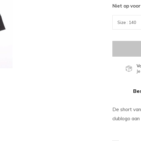
Niet op voo
V
Je
Bes
De short van
clublogo aan 