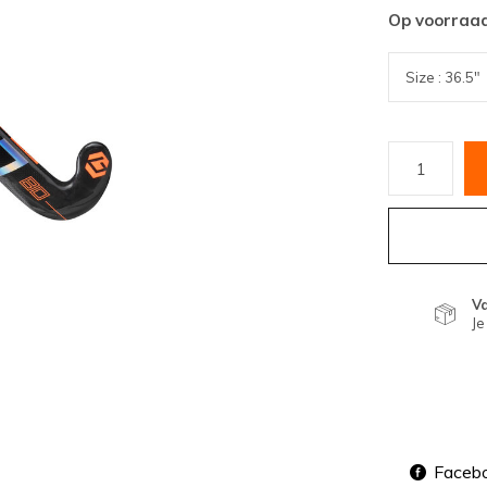
Op voorraa
V
Je
Faceb