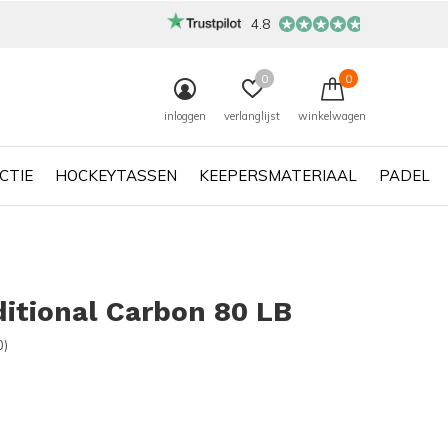
4.8
0
0
inloggen
verlanglijst
winkelwagen
CTIE
HOCKEYTASSEN
KEEPERSMATERIAAL
PADEL
ditional Carbon 80 LB
0)