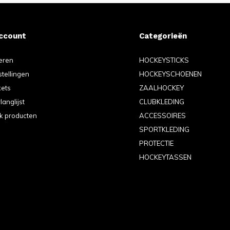
account
Categorieën
eren
HOCKEYSTICKS
stellingen
HOCKEYSCHOENEN
kets
ZAALHOCKEY
langlijst
CLUBKLEDING
jk producten
ACCESSOIRES
SPORTKLEDING
PROTECTIE
HOCKEYTASSEN