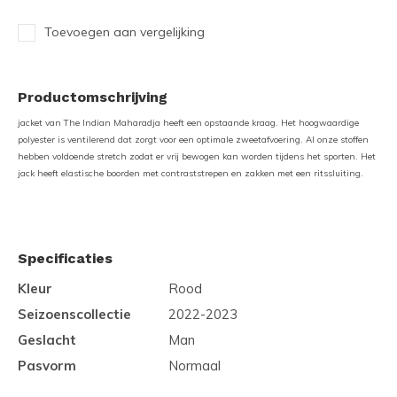
Toevoegen aan vergelijking
Productomschrijving
jacket van The Indian Maharadja heeft een opstaande kraag. Het hoogwaardige
polyester is ventilerend dat zorgt voor een optimale zweetafvoering. Al onze stoffen
hebben voldoende stretch zodat er vrij bewogen kan worden tijdens het sporten. Het
jack heeft elastische boorden met contraststrepen en zakken met een ritssluiting.
Specificaties
Kleur
Rood
Seizoenscollectie
2022-2023
Geslacht
Man
Pasvorm
Normaal