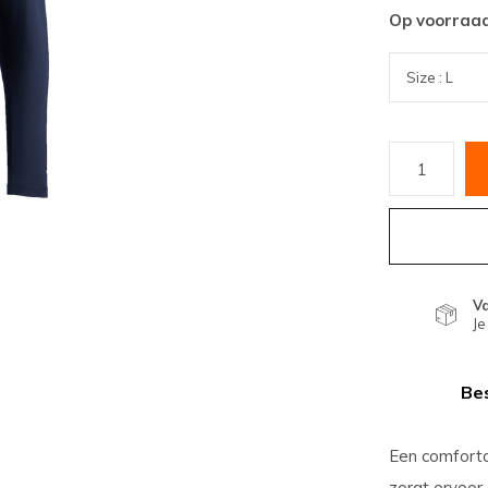
Op voorraa
V
Je
Bes
Een comforta
zorgt ervoor 