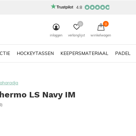
4.8
0
0
inloggen
verlanglijst
winkelwagen
CTIE
HOCKEYTASSEN
KEEPERSMATERIAAL
PADEL
aharadja
hermo LS Navy IM
0)