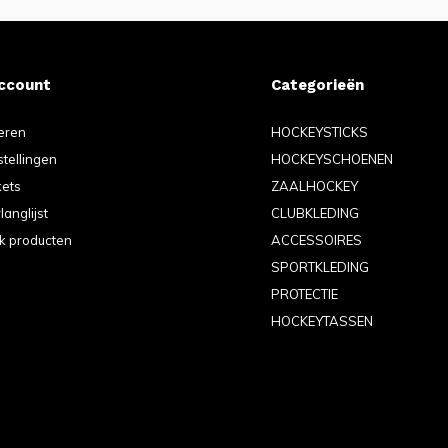
account
Categorieën
eren
HOCKEYSTICKS
stellingen
HOCKEYSCHOENEN
kets
ZAALHOCKEY
langlijst
CLUBKLEDING
jk producten
ACCESSOIRES
SPORTKLEDING
PROTECTIE
HOCKEYTASSEN