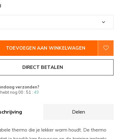
d
TOEVOEGEN AAN WINKELWAGEN
DIRECT BETALEN
andaag verzonden?
 hebt nog
00 : 51 :
47
chrijving
Delen
bele thermo die je lekker warm houdt. De thermo
dat je heerlijk kan focussen op de training inplaats