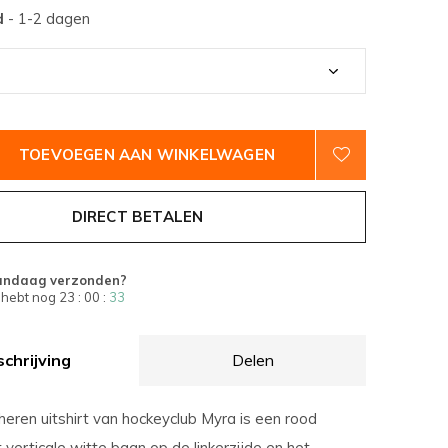
d
- 1-2 dagen
TOEVOEGEN AAN WINKELWAGEN
DIRECT BETALEN
andaag verzonden?
 hebt nog
23 : 00 :
33
chrijving
Delen
heren uitshirt van hockeyclub Myra is een rood
 verticale witte baan op de linkerzijde en het