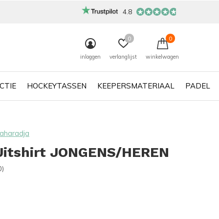
4.8
0
0
inloggen
verlanglijst
winkelwagen
CTIE
HOCKEYTASSEN
KEEPERSMATERIAAL
PADEL
aharadja
Uitshirt JONGENS/HEREN
0)