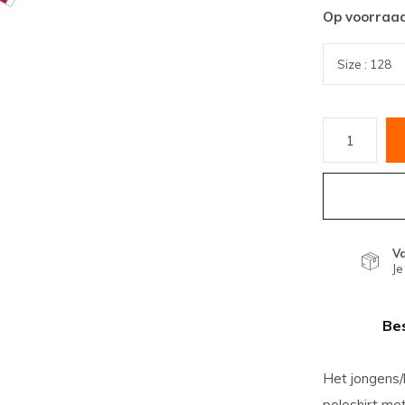
Op voorraa
V
Je
Bes
Het jongens/
poloshirt met