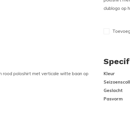
clublogo op h
Toevoege
Specif
n rood poloshirt met verticale witte baan op
Kleur
Seizoenscoll
Geslacht
Pasvorm