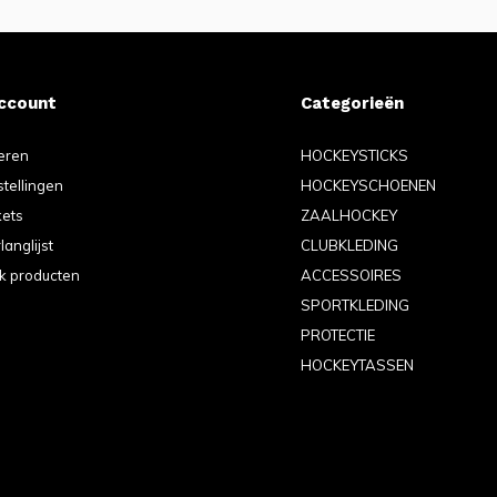
account
Categorieën
eren
HOCKEYSTICKS
stellingen
HOCKEYSCHOENEN
kets
ZAALHOCKEY
langlijst
CLUBKLEDING
jk producten
ACCESSOIRES
SPORTKLEDING
PROTECTIE
HOCKEYTASSEN