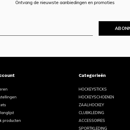
Ontvang de nieuwste aanbiedingen en promoties
ABON
account
Categorieën
eren
HOCKEYSTICKS
stellingen
HOCKEYSCHOENEN
kets
ZAALHOCKEY
langlijst
CLUBKLEDING
jk producten
ACCESSOIRES
SPORTKLEDING