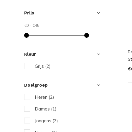
Prijs
€0
-
€45
R
Kleur
S
Grijs
(2)
€
Doelgroep
Heren
(2)
Dames
(1)
Jongens
(2)