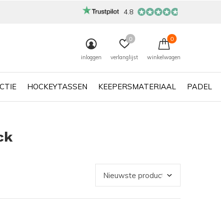
4.8
0
0
inloggen
verlanglijst
winkelwagen
CTIE
HOCKEYTASSEN
KEEPERSMATERIAAL
PADEL
ck