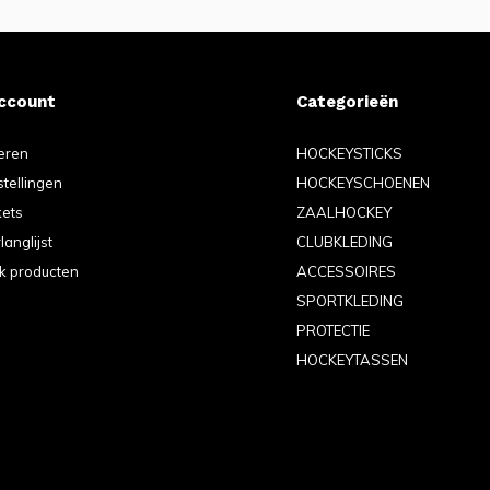
account
Categorieën
eren
HOCKEYSTICKS
stellingen
HOCKEYSCHOENEN
kets
ZAALHOCKEY
langlijst
CLUBKLEDING
jk producten
ACCESSOIRES
SPORTKLEDING
PROTECTIE
HOCKEYTASSEN