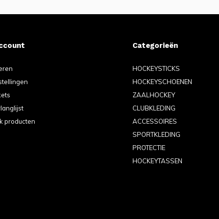
account
Categorieën
eren
HOCKEYSTICKS
stellingen
HOCKEYSCHOENEN
kets
ZAALHOCKEY
langlijst
CLUBKLEDING
jk producten
ACCESSOIRES
SPORTKLEDING
PROTECTIE
HOCKEYTASSEN