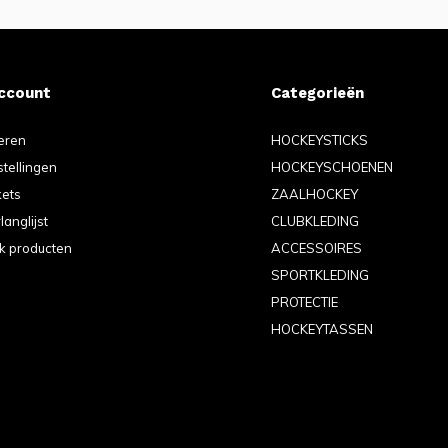
account
Categorieën
eren
HOCKEYSTICKS
stellingen
HOCKEYSCHOENEN
kets
ZAALHOCKEY
langlijst
CLUBKLEDING
jk producten
ACCESSOIRES
SPORTKLEDING
PROTECTIE
HOCKEYTASSEN