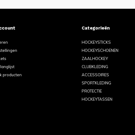
account
Categorieën
eren
HOCKEYSTICKS
stellingen
HOCKEYSCHOENEN
kets
ZAALHOCKEY
langlijst
CLUBKLEDING
jk producten
ACCESSOIRES
SPORTKLEDING
PROTECTIE
HOCKEYTASSEN