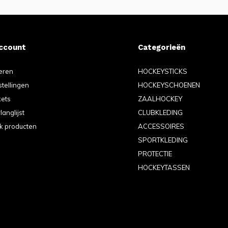
account
Categorieën
eren
HOCKEYSTICKS
stellingen
HOCKEYSCHOENEN
kets
ZAALHOCKEY
langlijst
CLUBKLEDING
jk producten
ACCESSOIRES
SPORTKLEDING
PROTECTIE
HOCKEYTASSEN