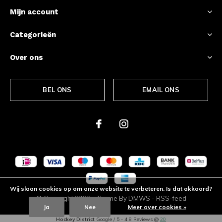
Mijn account
Categorieën
Over ons
BEL ONS
EMAIL ONS
Wij slaan cookies op om onze website te verbeteren. Is dat akkoord?
© Copyright
2026
- Theme By
DMWS
-
RSS-feed
Ja
Nee
Meer over cookies »
Hockey District
Google
/
5
-
4.8
Reviews @
20