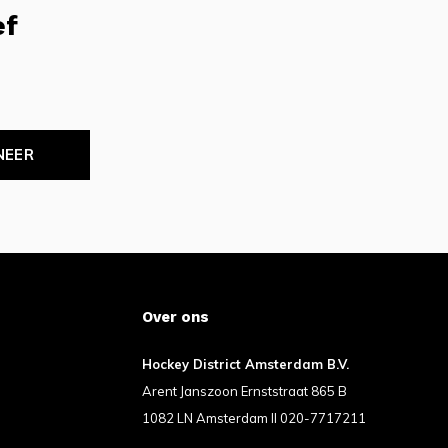
ef
NEER
Over ons
Hockey District Amsterdam B.V.
Arent Janszoon Ernststraat 865 B
1082 LN Amsterdam II 020-7717211