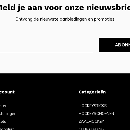
eld je aan voor onze nieuwsbri
Ontvang de nieuwste aanbiedingen en promoties
ABON
account
Categorieën
eren
HOCKEYSTICKS
stellingen
HOCKEYSCHOENEN
kets
ZAALHOCKEY
langlijst
CLUBKLEDING