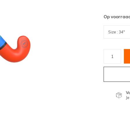
Op voorraa
V
Je