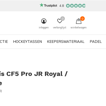
4.8
0
0
inloggen
verlanglijst
winkelwagen
CTIE
HOCKEYTASSEN
KEEPERSMATERIAAL
PADEL
s CF5 Pro JR Royal /
e
0)