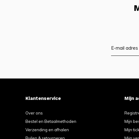
M
Klantenservice
Mijn 
Over ons
Registr
Bestel en Betaalmethoden
Mijn be
Verzending en afhalen
Mijn tic
Ruilen & retourneren
Mijn ver