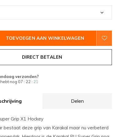
TOEVOEGEN AAN WINKELWAGEN
DIRECT BETALEN
andaag verzonden?
 hebt nog
07 : 22 :
21
chrijving
Delen
uper Grip X1 Hockey
aar bestaat deze grip van Karakal maar nu verbeterd
ppervlak. Hierdoor is de Karakal PU Super Grip nog