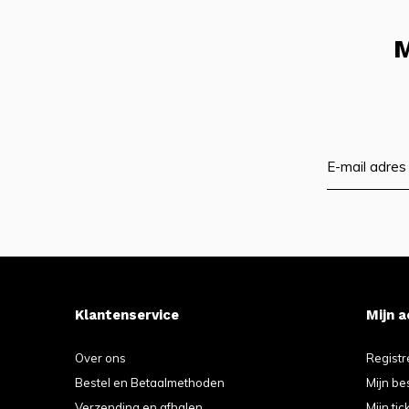
M
Klantenservice
Mijn 
Over ons
Registr
Bestel en Betaalmethoden
Mijn be
Verzending en afhalen
Mijn tic