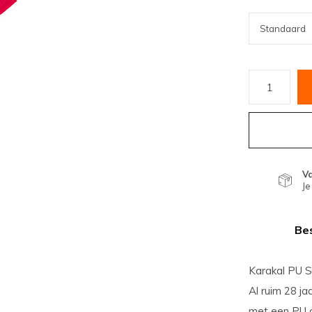
V
Je
Bes
Karakal PU S
Al ruim 28 j
met een PU o