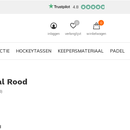
4.8
0
0
inloggen
verlanglijst
winkelwagen
CTIE
HOCKEYTASSEN
KEEPERSMATERIAAL
PADEL
al Rood
0)
d