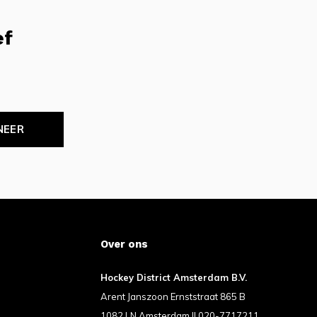
ef
NEER
Over ons
Hockey District Amsterdam B.V.
Arent Janszoon Ernststraat 865 B
1082 LN Amsterdam II 020-7717211