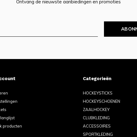
Ontvang de nieuwste aanbiedingen en promoties
ABON
account
Categorieën
eren
HOCKEYSTICKS
stellingen
HOCKEYSCHOENEN
kets
ZAALHOCKEY
langlijst
CLUBKLEDING
jk producten
ACCESSOIRES
SPORTKLEDING