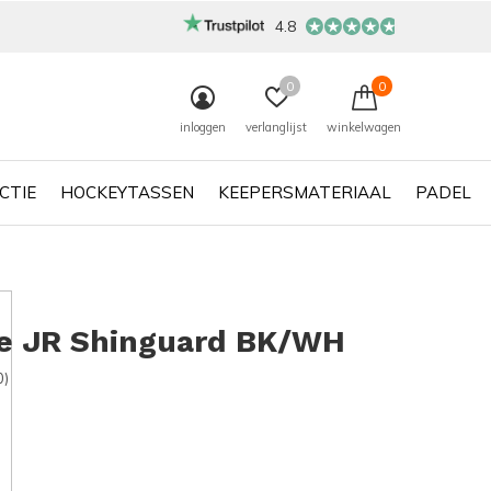
4.8
0
0
inloggen
verlanglijst
winkelwagen
CTIE
HOCKEYTASSEN
KEEPERSMATERIAAL
PADEL
te JR Shinguard BK/WH
0)